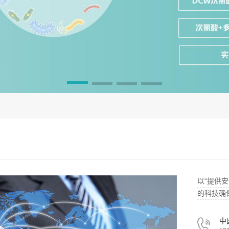
以“提供
的科技确
中