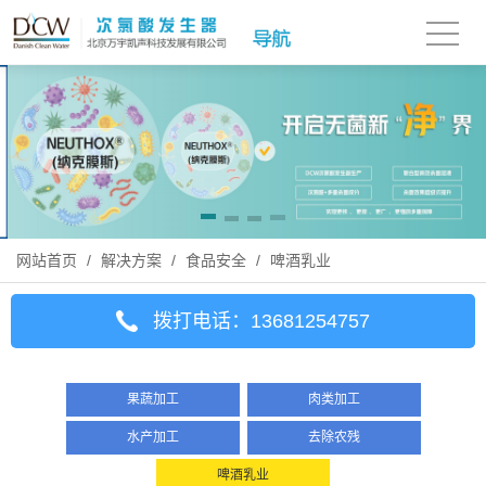
网站首页
/
解决方案
/
食品安全
/
啤酒乳业
拨打电话：13681254757
果蔬加工
肉类加工
水产加工
去除农残
啤酒乳业